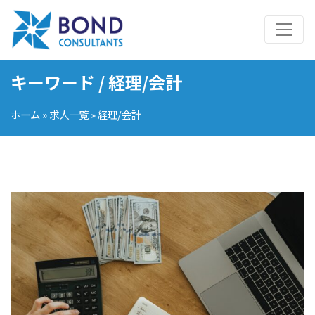
キーワード / 経理/会計
ホーム
»
求人一覧
» 経理/会計