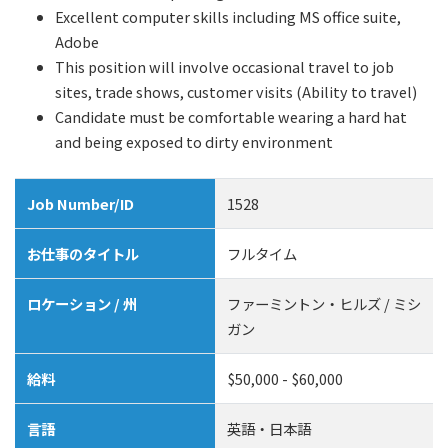
Excellent computer skills including MS office suite,
Adobe
This position will involve occasional travel to job
sites, trade shows, customer visits (Ability to travel)
Candidate must be comfortable wearing a hard hat
and being exposed to dirty environment
Job Number/ID
1528
お仕事のタイトル
フルタイム
ロケーション / 州
ファーミントン・ヒルズ / ミシ
ガン
給料
$50,000 - $60,000
言語
英語・日本語