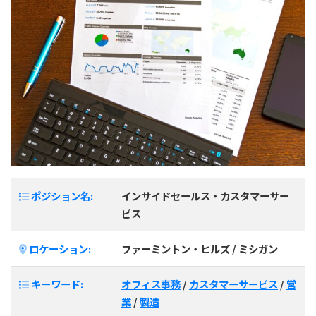
ポジション名:
インサイドセールス・カスタマーサー
ビス
ロケーション:
ファーミントン・ヒルズ / ミシガン
キーワード:
オフィス事務
/
カスタマーサービス
/
営
業
/
製造