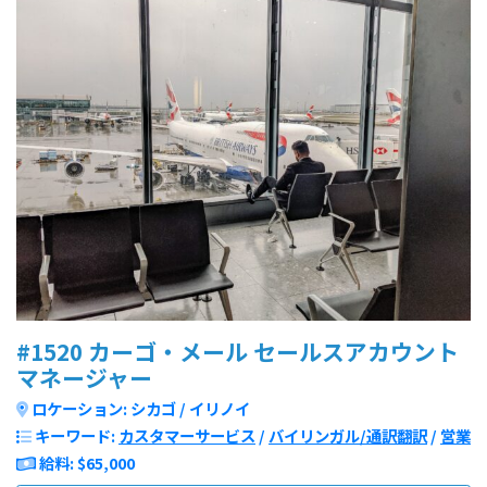
#1520 カーゴ・メール セールスアカウント
マネージャー
ロケーション: シカゴ / イリノイ
キーワード:
カスタマーサービス
/
バイリンガル/通訳翻訳
/
営業
給料: $65,000