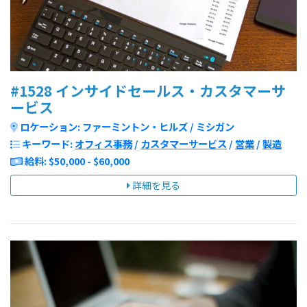
#1528 インサイドセールス・カスタマーサ
ービス
ロケーション: ファーミントン・ヒルズ / ミシガン
キーワード:
オフィス事務
/
カスタマーサービス
/
営業
/
製造
給料: $50,000 - $60,000
詳細を見る